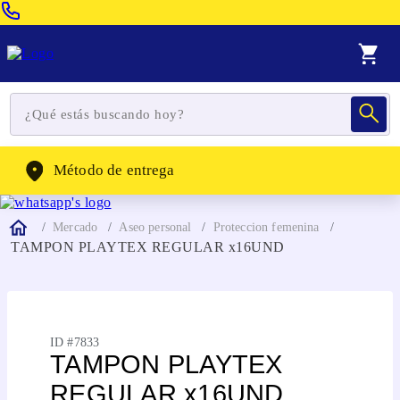
Venta Telefonica:
(604) 320-2130
WhatsApp:
(302) 262-4104
Método de entrega
Mercado
Aseo personal
Proteccion femenina
TAMPON PLAYTEX REGULAR x16UND
ID #
7833
TAMPON PLAYTEX
REGULAR x16UND