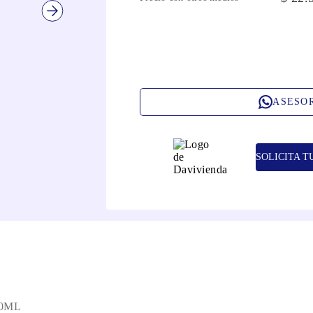
ASESO
SOLICITA T
0ML