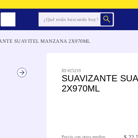
ANTE SUAVITEL MANZANA 2X970ML
ID #
25219
SUAVIZANTE SUA
2X970ML
$
22
.
Precio con otros medios