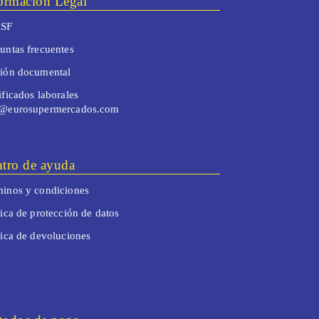
ormación Legal
SF
untas frecuentes
tión documental
ificados laborales
o@eurosupermercados.com
tro de ayuda
inos y condiciones
tica de protección de datos
tica de devoluciones