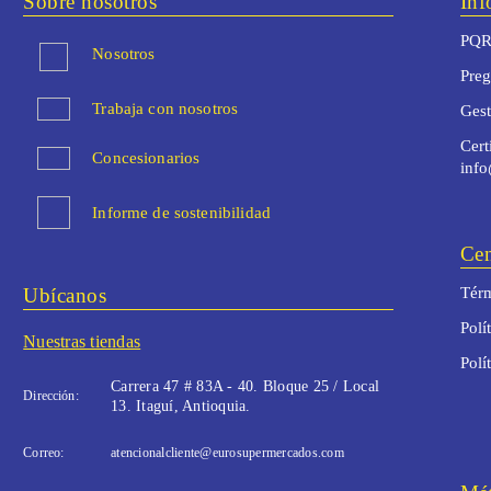
Sobre nosotros
Inf
PQR
Nosotros
Preg
Trabaja con nosotros
Ges
Cert
Concesionarios
inf
Informe de sostenibilidad
Cen
Ubícanos
Térm
Polí
Nuestras tiendas
Polí
Carrera 47 # 83A - 40. Bloque 25 / Local
Dirección:
13. Itaguí, Antioquia.
Correo:
atencionalcliente@eurosupermercados.com