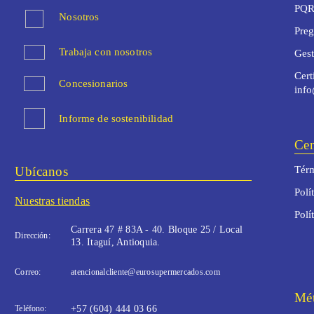
PQR
Nosotros
Preg
Trabaja con nosotros
Ges
Cert
Concesionarios
inf
Informe de sostenibilidad
Cen
Ubícanos
Térm
Polí
Nuestras tiendas
Polí
Carrera 47 # 83A - 40. Bloque 25 / Local
Dirección:
13. Itaguí, Antioquia.
Correo:
atencionalcliente@eurosupermercados.com
Mét
Teléfono:
+57 (604) 444 03 66