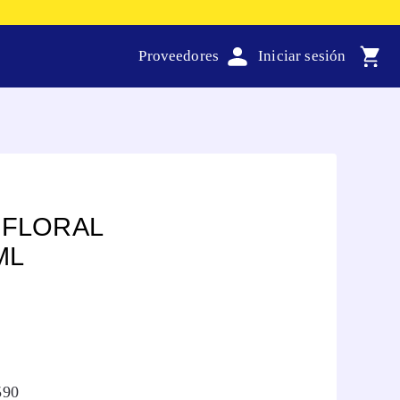
Proveedores
 FLORAL
ML
590