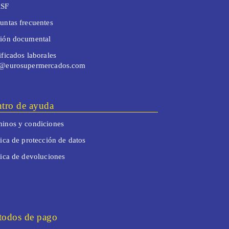
SF
untas frecuentes
tión documental
ificados laborales
o@eurosupermercados.com
tro de ayuda
inos y condiciones
tica de protección de datos
tica de devoluciones
odos de pago