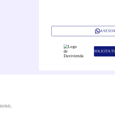
ASESO
SOLICITA T
800ML