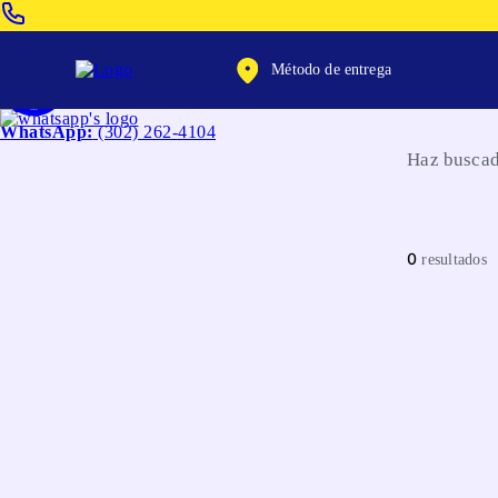
Venta Telefonica:
(604) 320-2130
Método de entrega
WhatsApp:
(302) 262-4104
Haz buscad
0