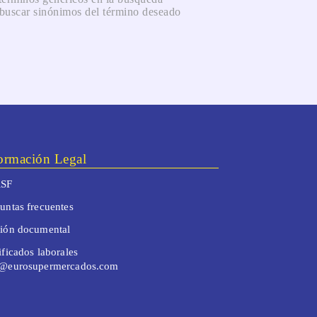
 buscar sinónimos del término deseado
ormación Legal
SF
untas frecuentes
tión documental
ificados laborales
o@eurosupermercados.com