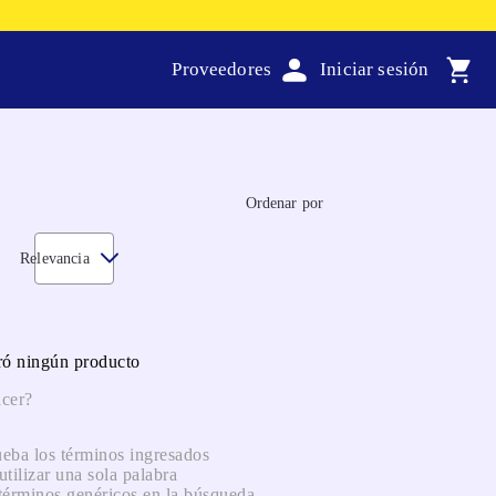
Proveedores
Ordenar por
Relevancia
ró ningún producto
cer?
ba los términos ingresados
utilizar una sola palabra
 términos genéricos en la búsqueda