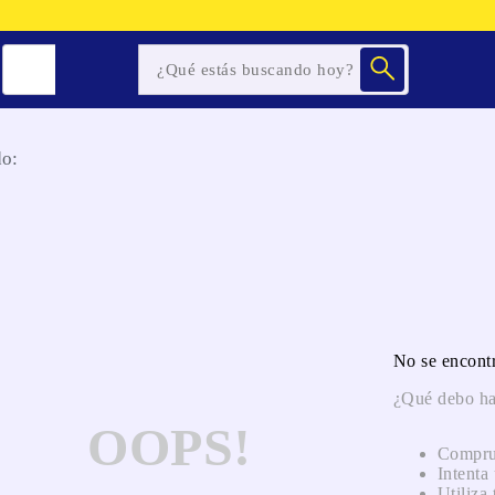
o:
No se encont
¿Qué debo ha
OOPS!
Comprue
Intenta 
Utiliza