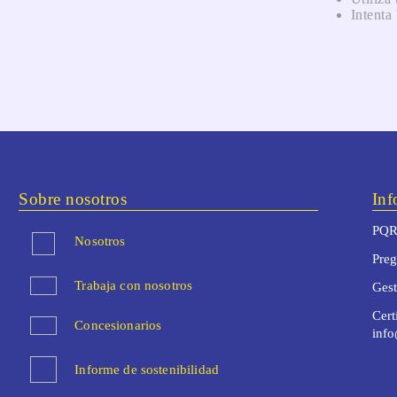
Intenta
Sobre nosotros
Inf
PQR
Nosotros
Preg
Trabaja con nosotros
Ges
Cert
Concesionarios
inf
Informe de sostenibilidad