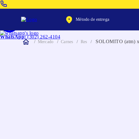
Venta Telefonica:
(604) 320-2130
Método de entrega
WhatsApp:
(302) 262-4104
SOLOMITO (atm) 
Mercado
Carnes
Res