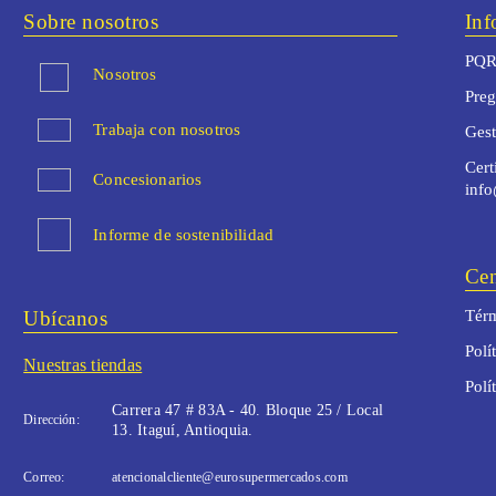
Sobre nosotros
Inf
PQR
Nosotros
Preg
Trabaja con nosotros
Ges
Cert
Concesionarios
inf
Informe de sostenibilidad
Cen
Ubícanos
Térm
Polí
Nuestras tiendas
Polí
Carrera 47 # 83A - 40. Bloque 25 / Local
Dirección:
13. Itaguí, Antioquia.
Correo:
atencionalcliente@eurosupermercados.com