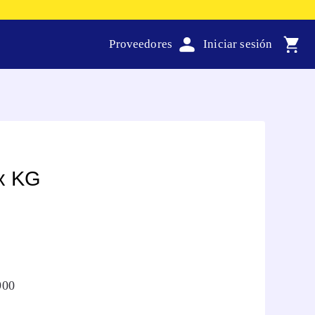
Proveedores
x KG
900