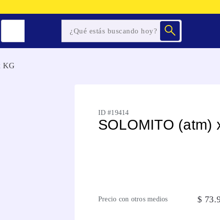
x KG
ID #
19414
SOLOMITO (atm) 
$
73
.
Precio con otros medios