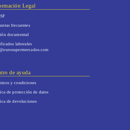
ormación Legal
SF
untas frecuentes
tión documental
ificados laborales
o@eurosupermercados.com
tro de ayuda
inos y condiciones
tica de protección de datos
tica de devoluciones