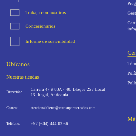
Preg
Trabaja con nosotros
Ges
Cert
Concesionarios
inf
Informe de sostenibilidad
Cen
Ubícanos
Térm
Polí
Nuestras tiendas
Polí
Carrera 47 # 83A - 40. Bloque 25 / Local
Dirección:
13. Itaguí, Antioquia.
Correo:
atencionalcliente@eurosupermercados.com
Mét
Teléfono:
+57 (604) 444 03 66