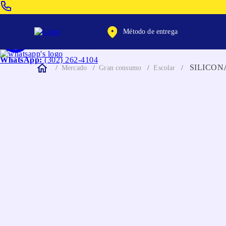
Venta Telefonica:
(604) 320-2130
Método de entrega
WhatsApp:
(302) 262-4104
SILICON
Mercado
Gran consumo
Escolar