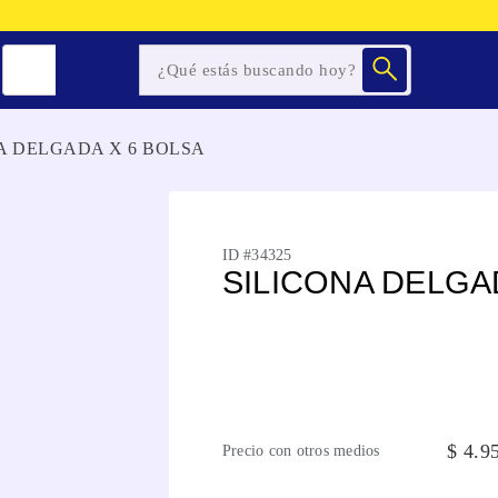
A DELGADA X 6 BOLSA
ID #
34325
SILICONA DELGA
$
4
.
9
Precio con otros medios