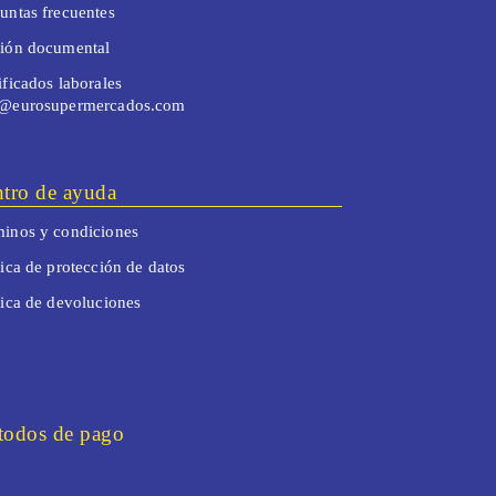
untas frecuentes
tión documental
ificados laborales
o@eurosupermercados.com
tro de ayuda
inos y condiciones
tica de protección de datos
tica de devoluciones
odos de pago