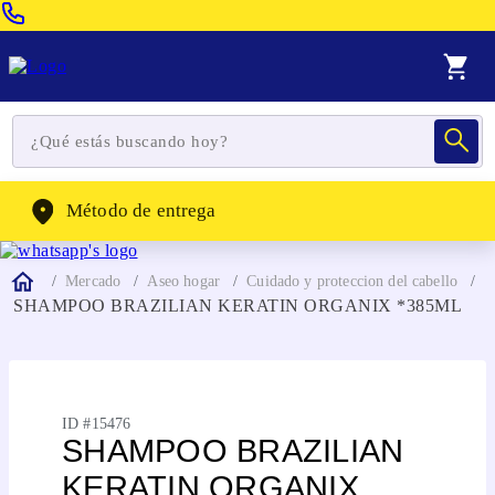
Venta Telefonica:
(604) 320-2130
WhatsApp:
(302) 262-4104
Método de entrega
Mercado
Aseo hogar
Cuidado y proteccion del cabello
SHAMPOO BRAZILIAN KERATIN ORGANIX *385ML
ID #
15476
SHAMPOO BRAZILIAN
KERATIN ORGANIX