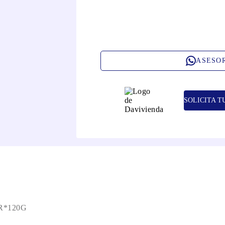
ASESO
SOLICITA T
R*120G