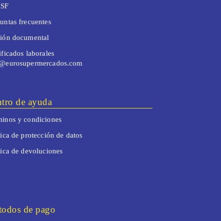
SF
untas frecuentes
tión documental
ificados laborales
o@eurosupermercados.com
tro de ayuda
inos y condiciones
tica de protección de datos
tica de devoluciones
odos de pago