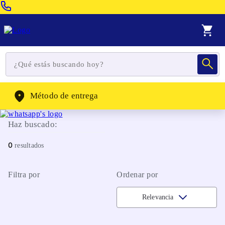
Venta Telefonica:
(604) 320-2130
WhatsApp:
(302) 262-4104
Método de entrega
Haz buscado:
0
Filtra por
Ordenar por
Relevancia