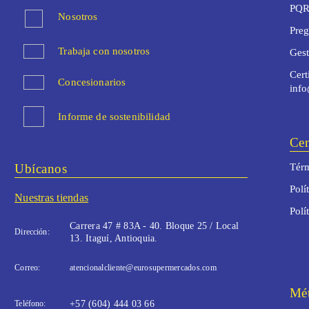
PQR
Nosotros
Preg
Trabaja con nosotros
Ges
Cert
Concesionarios
inf
Informe de sostenibilidad
Cen
Ubícanos
Térm
Polí
Nuestras tiendas
Polí
Carrera 47 # 83A - 40. Bloque 25 / Local
Dirección:
13. Itaguí, Antioquia.
Correo:
atencionalcliente@eurosupermercados.com
Mét
Teléfono:
+57 (604) 444 03 66