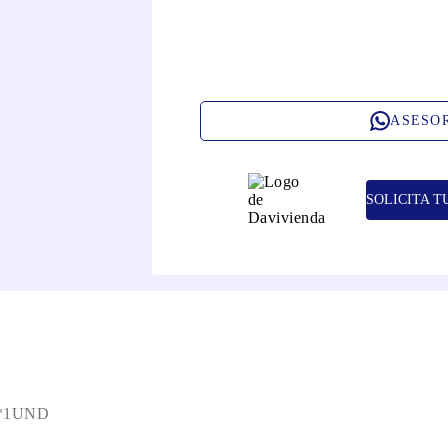
ASESO
SOLICITA T
*1UND