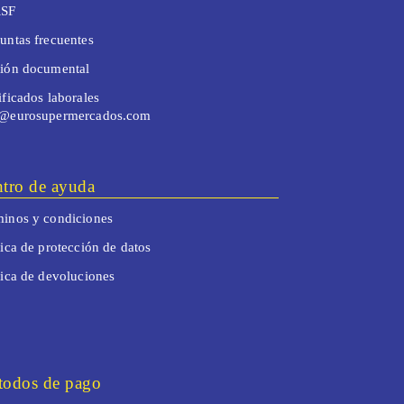
SF
untas frecuentes
tión documental
ificados laborales
o@eurosupermercados.com
tro de ayuda
inos y condiciones
tica de protección de datos
tica de devoluciones
odos de pago