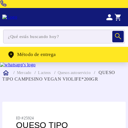
Venta Telefonica:
(604) 320-2130
WhatsApp:
(302) 262-4104
Método de entrega
QUESO
Mercado
Lacteos
Quesos autoservicio
TIPO CAMPESINO VEGAN VIOLIFE*200GR
ID #
25924
QUESO TIPO