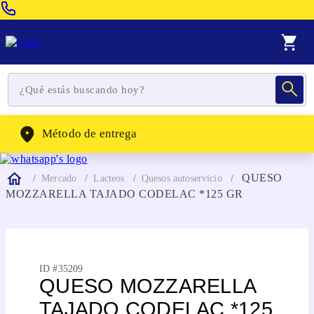
Venta Telefonica:
(604) 320-2130
WhatsApp:
(302) 262-4104
Método de entrega
QUESO
Mercado
Lacteos
Quesos autoservicio
MOZZARELLA TAJADO CODELAC *125 GR
ID #
35209
QUESO MOZZARELLA
TAJADO CODELAC *125