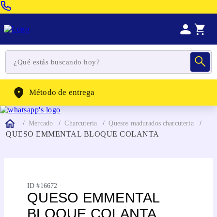
Venta Telefonica:
(604) 320-2130
WhatsApp:
(302) 262-4104
Método de entrega
Mercado
Charcuteria
Quesos madurados charcuteria
QUESO EMMENTAL BLOQUE COLANTA
ID #
16672
QUESO EMMENTAL
BLOQUE COLANTA