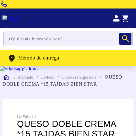
Venta Telefonica:
(604) 320-2130
WhatsApp:
(302) 262-4104
Método de entrega
QUESO
Mercado
Lacteos
Quesos refrigerados
DOBLE CREMA *15 TAJDAS BIEN STAR
ID #
20874
QUESO DOBLE CREMA
*15 TAJDAS BIEN STAR