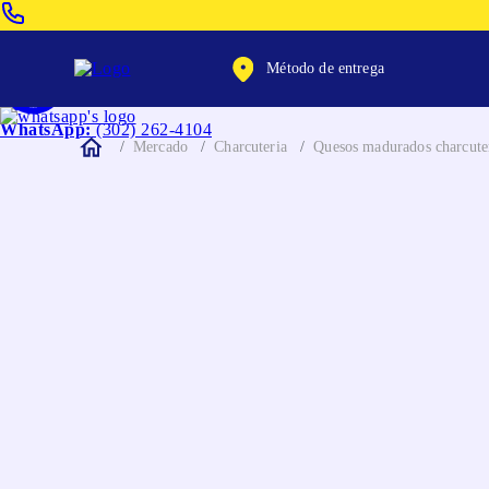
Venta Telefonica:
(604) 320-2130
Método de entrega
WhatsApp:
(302) 262-4104
Mercado
Charcuteria
Quesos madurados charcute