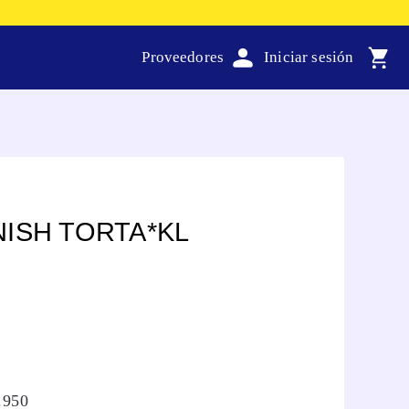
Proveedores
ISH TORTA*KL
.
950