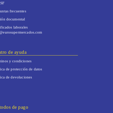
SF
untas frecuentes
tión documental
ificados laborales
o@eurosupermercados.com
tro de ayuda
inos y condiciones
tica de protección de datos
tica de devoluciones
odos de pago