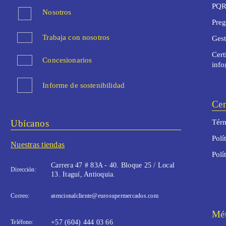
PQR
Nosotros
Preg
Trabaja con nosotros
Ges
Cert
Concesionarios
inf
Informe de sostenibilidad
Cen
Ubícanos
Térm
Polí
Nuestras tiendas
Polí
Carrera 47 # 83A - 40. Bloque 25 / Local
Dirección:
13. Itaguí, Antioquia.
Correo:
atencionalcliente@eurosupermercados.com
Mét
Teléfono:
+57 (604) 444 03 66