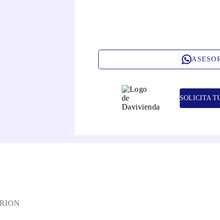
ASESO
SOLICITA T
RION