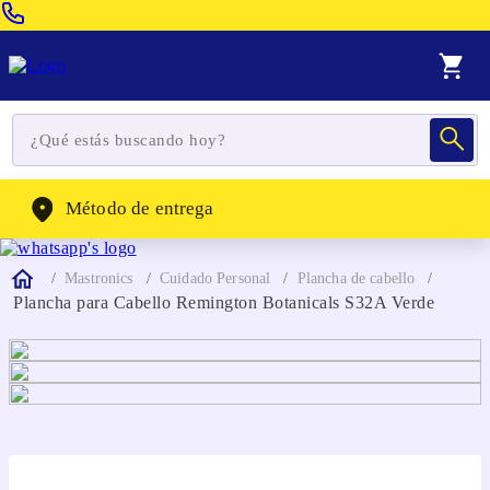
Venta Telefonica:
(604) 320-2130
WhatsApp:
(302) 262-4104
Método de entrega
Mastronics
Cuidado Personal
Plancha de cabello
Plancha para Cabello Remington Botanicals S32A Verde