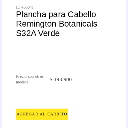
ID #
35841
Plancha para Cabello
Remington Botanicals
S32A Verde
Precio con otros
$
193
.
900
medios
AGREGAR AL CARRITO