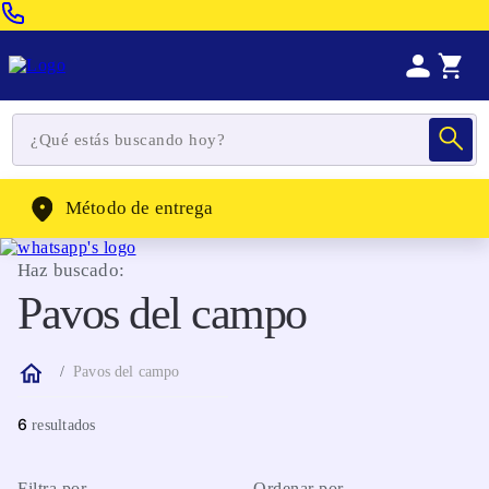
Venta Telefonica:
(604) 320-2130
WhatsApp:
(302) 262-4104
Método de entrega
Haz buscado:
Pavos del campo
Pavos del campo
6
Filtra por
Ordenar por