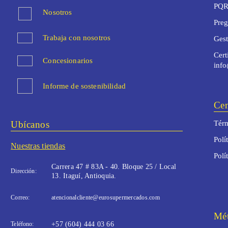
PQR
Nosotros
Preg
Trabaja con nosotros
Ges
Cert
Concesionarios
inf
Informe de sostenibilidad
Cen
Ubícanos
Térm
Polí
Nuestras tiendas
Polí
Carrera 47 # 83A - 40. Bloque 25 / Local
Dirección:
13. Itaguí, Antioquia.
Correo:
atencionalcliente@eurosupermercados.com
Mét
Teléfono:
+57 (604) 444 03 66