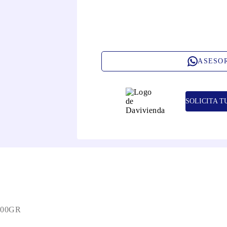
ASESO
SOLICITA T
500GR