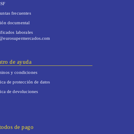
SF
untas frecuentes
tión documental
ificados laborales
o@eurosupermercados.com
tro de ayuda
inos y condiciones
tica de protección de datos
tica de devoluciones
odos de pago