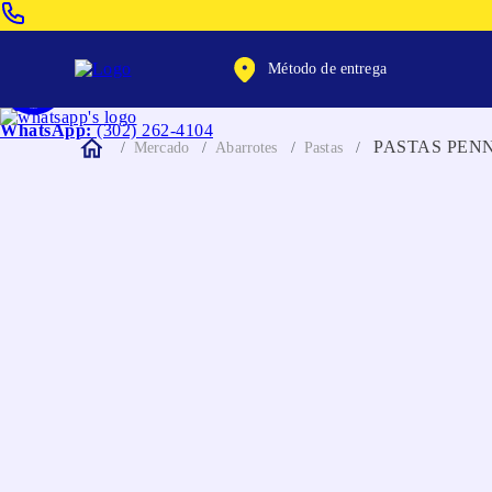
Venta Telefonica:
(604) 320-2130
Método de entrega
WhatsApp:
(302) 262-4104
PASTAS PENN
Mercado
Abarrotes
Pastas