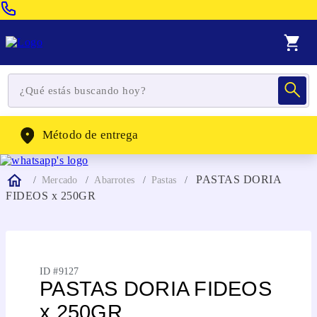
Venta Telefonica:
(604) 320-2130
WhatsApp:
(302) 262-4104
Método de entrega
PASTAS DORIA
Mercado
Abarrotes
Pastas
FIDEOS x 250GR
ID #
9127
PASTAS DORIA FIDEOS
x 250GR