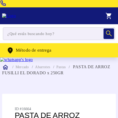
Venta Telefonica:
(604) 320-2130
WhatsApp:
(302) 262-4104
Método de entrega
PASTA DE ARROZ
Mercado
Abarrotes
Pastas
FUSILLI EL DORADO x 250GR
ID #
16664
PASTA DE ARROZ