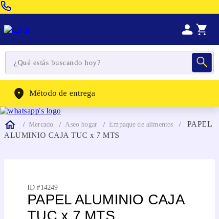
Venta Telefonica:
(604) 320-2130
WhatsApp:
(302) 262-4104
Método de entrega
PAPEL
Mercado
Aseo hogar
Empaque de alimentos
ALUMINIO CAJA TUC x 7 MTS
ID #
14249
PAPEL ALUMINIO CAJA
TUC x 7 MTS