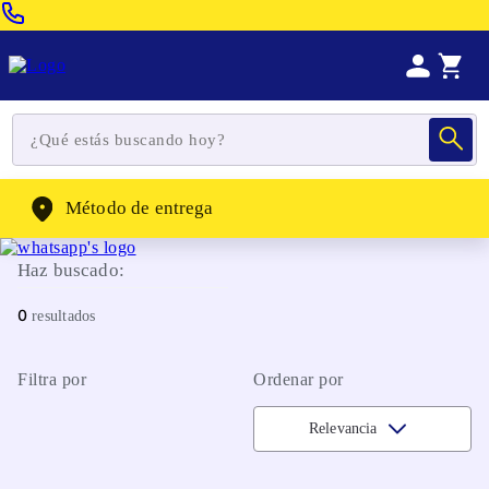
Venta Telefonica:
(604) 320-2130
WhatsApp:
(302) 262-4104
Método de entrega
Haz buscado:
0
Filtra por
Ordenar por
Relevancia