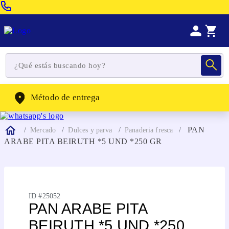
Venta Telefonica:
(604) 320-2130
WhatsApp:
(302) 262-4104
Método de entrega
PAN
Mercado
Dulces y parva
Panaderia fresca
ARABE PITA BEIRUTH *5 UND *250 GR
ID #
25052
PAN ARABE PITA
BEIRUTH *5 UND *250