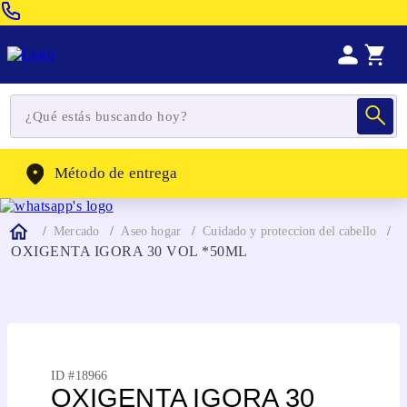
Venta Telefonica:
(604) 320-2130
WhatsApp:
(302) 262-4104
Método de entrega
Mercado
Aseo hogar
Cuidado y proteccion del cabello
OXIGENTA IGORA 30 VOL *50ML
ID #
18966
OXIGENTA IGORA 30