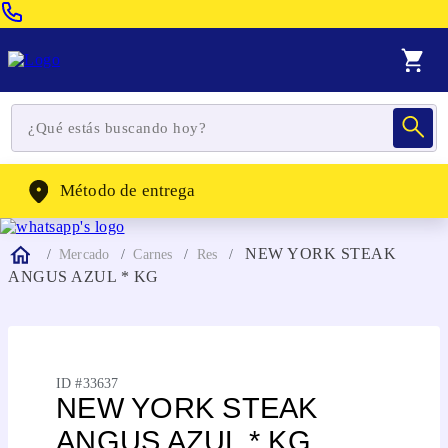
Venta Telefonica:
(604) 320-2130
WhatsApp:
(302) 262-4104
Método de entrega
NEW YORK STEAK
Mercado
Carnes
Res
ANGUS AZUL * KG
ID #
33637
NEW YORK STEAK
ANGUS AZUL * KG