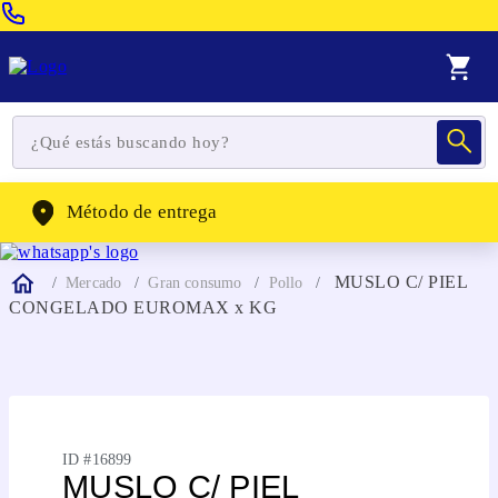
Venta Telefonica:
(604) 320-2130
WhatsApp:
(302) 262-4104
Método de entrega
MUSLO C/ PIEL
Mercado
Gran consumo
Pollo
CONGELADO EUROMAX x KG
ID #
16899
MUSLO C/ PIEL