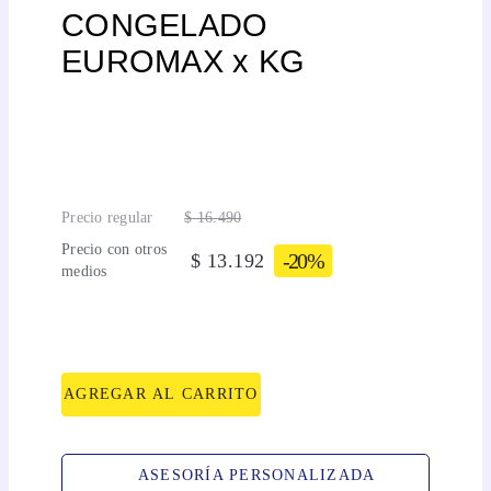
CONGELADO
EUROMAX x KG
Precio regular
$
16
.
490
Precio con otros
-
20%
$
13
.
192
medios
AGREGAR AL CARRITO
ASESORÍA PERSONALIZADA