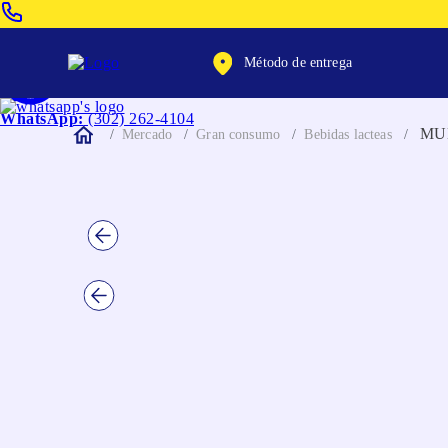
Venta Telefonica:
(604) 320-2130
Método de entrega
WhatsApp:
(302) 262-4104
MU
Mercado
Gran consumo
Bebidas lacteas