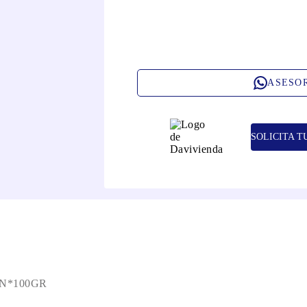
ASESO
SOLICITA T
N*100GR