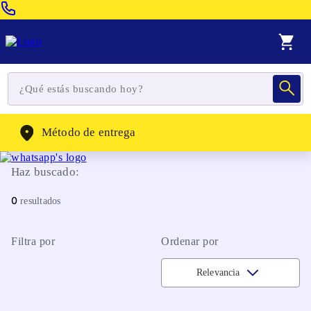
Venta Telefonica:
(604) 320-2130
WhatsApp:
(302) 262-4104
Método de entrega
Haz buscado:
0
Filtra por
Ordenar por
Relevancia