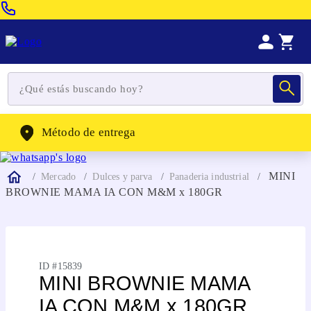
Venta Telefonica:
(604) 320-2130
WhatsApp:
(302) 262-4104
Método de entrega
MINI
Mercado
Dulces y parva
Panaderia industrial
BROWNIE MAMA IA CON M&M x 180GR
ID #
15839
MINI BROWNIE MAMA
IA CON M&M x 180GR