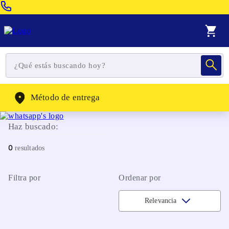
Venta Telefonica:
(604) 320-2130
WhatsApp:
(302) 262-4104
Método de entrega
Haz buscado:
0
Filtra por
Ordenar por
Relevancia