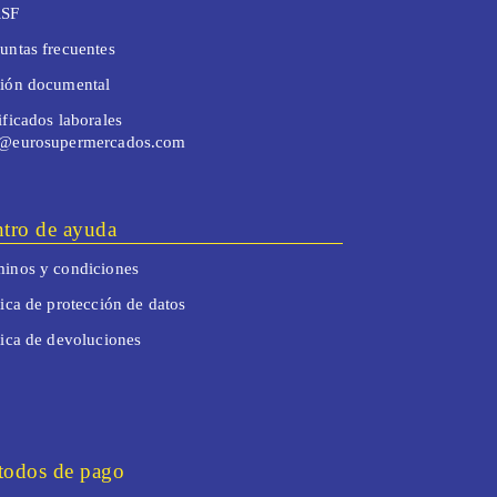
SF
untas frecuentes
tión documental
ificados laborales
o@eurosupermercados.com
tro de ayuda
inos y condiciones
tica de protección de datos
tica de devoluciones
odos de pago