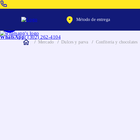
Venta Telefonica:
(604) 320-2130
Método de entrega
WhatsApp:
(302) 262-4104
Mercado
Dulces y parva
Confiteria y chocolates