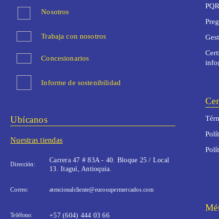
PQR
Nosotros
Preg
Trabaja con nosotros
Ges
Cert
Concesionarios
inf
Informe de sostenibilidad
Cen
Ubícanos
Térm
Polí
Nuestras tiendas
Polí
Carrera 47 # 83A - 40. Bloque 25 / Local
Dirección:
13. Itaguí, Antioquia.
Correo:
atencionalcliente@eurosupermercados.com
Mét
Teléfono:
+57 (604) 444 03 66