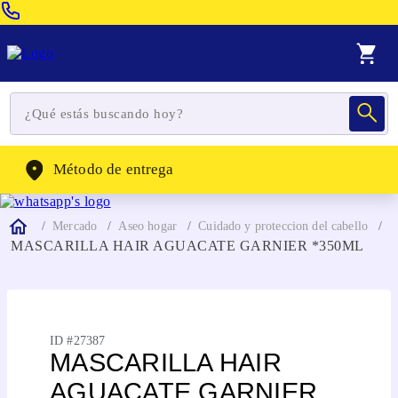
Venta Telefonica:
(604) 320-2130
WhatsApp:
(302) 262-4104
Método de entrega
Mercado
Aseo hogar
Cuidado y proteccion del cabello
MASCARILLA HAIR AGUACATE GARNIER *350ML
ID #
27387
MASCARILLA HAIR
AGUACATE GARNIER