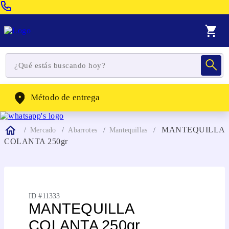
Venta Telefonica:
(604) 320-2130
WhatsApp:
(302) 262-4104
Método de entrega
MANTEQUILLA
Mercado
Abarrotes
Mantequillas
COLANTA 250gr
ID #
11333
MANTEQUILLA
COLANTA 250gr