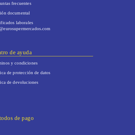
untas frecuentes
tión documental
ificados laborales
o@eurosupermercados.com
tro de ayuda
inos y condiciones
tica de protección de datos
tica de devoluciones
odos de pago