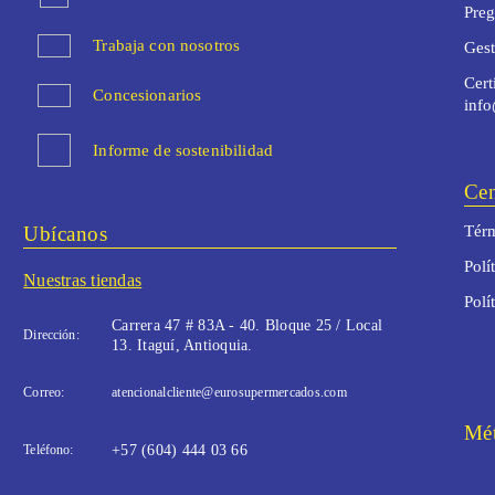
Preg
Trabaja con nosotros
Ges
Cert
Concesionarios
inf
Informe de sostenibilidad
Cen
Ubícanos
Térm
Polí
Nuestras tiendas
Polí
Carrera 47 # 83A - 40. Bloque 25 / Local
Dirección:
13. Itaguí, Antioquia.
Correo:
atencionalcliente@eurosupermercados.com
Mét
Teléfono:
+57 (604) 444 03 66