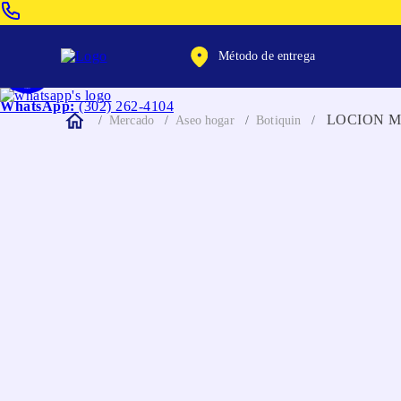
Venta Telefonica:
(604) 320-2130
Método de entrega
WhatsApp:
(302) 262-4104
LOCION M
Mercado
Aseo hogar
Botiquin