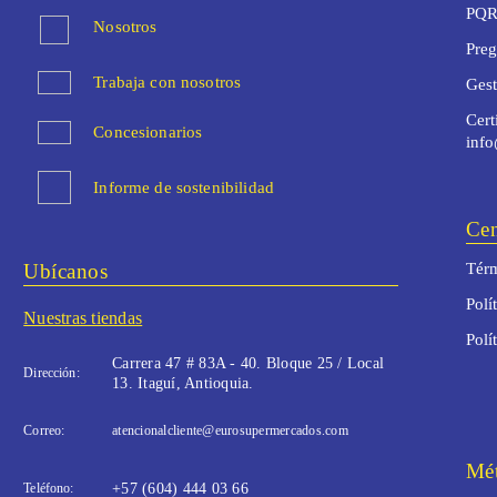
PQR
Nosotros
Preg
Trabaja con nosotros
Ges
Cert
Concesionarios
inf
Informe de sostenibilidad
Cen
Ubícanos
Térm
Polí
Nuestras tiendas
Polí
Carrera 47 # 83A - 40. Bloque 25 / Local
Dirección:
13. Itaguí, Antioquia.
Correo:
atencionalcliente@eurosupermercados.com
Mét
Teléfono:
+57 (604) 444 03 66