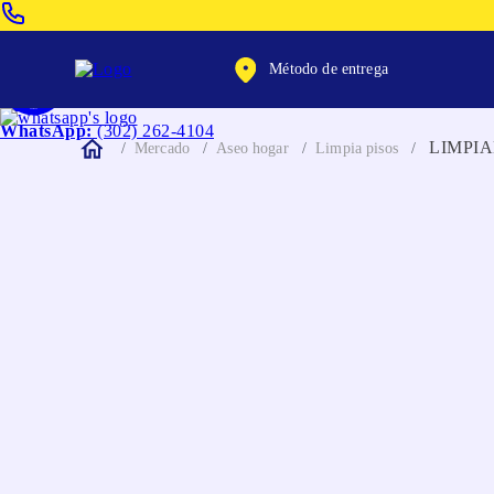
Venta Telefonica:
(604) 320-2130
Método de entrega
WhatsApp:
(302) 262-4104
LIMPI
Mercado
Aseo hogar
Limpia pisos