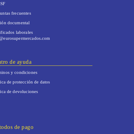
SF
untas frecuentes
tión documental
ificados laborales
o@eurosupermercados.com
tro de ayuda
inos y condiciones
tica de protección de datos
tica de devoluciones
odos de pago