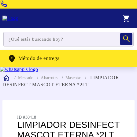
Venta Telefonica:
(604) 320-2130
WhatsApp:
(302) 262-4104
Método de entrega
LIMPIADOR
Mercado
Abarrotes
Mascotas
DESINFECT MASCOT ETERNA *2LT
ID #
30418
LIMPIADOR DESINFECT
MASCOT ETERNA *2LT