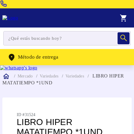
Venta Telefonica:
(604) 320-2130
WhatsApp:
(302) 262-4104
Método de entrega
LIBRO HIPER
Mercado
Variedades
Variedades
MATATIEMPO *1UND
ID #
31524
LIBRO HIPER
MATATIEMPO *1UND