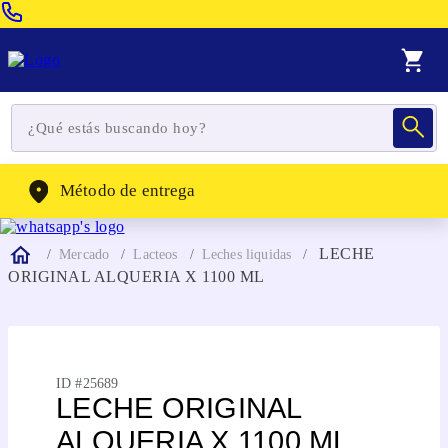
Venta Telefonica:
(604) 320-2130
WhatsApp:
(302) 262-4104
Método de entrega
LECHE
Mercado
Lacteos
Leches liquidas
ORIGINAL ALQUERIA X 1100 ML
ID #
25689
LECHE ORIGINAL
ALQUERIA X 1100 ML