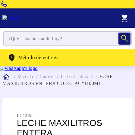
Venta Telefonica:
(604) 320-2130
WhatsApp:
(302) 262-4104
Método de entrega
LECHE
Mercado
Lacteos
Leches liquidas
MAXILITROS ENTERA CODELAC*1100ML
ID #
2198
LECHE MAXILITROS
ENTERA