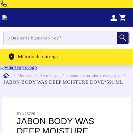
Venta Telefonica:
(604) 320-2130
WhatsApp:
(302) 262-4104
Método de entrega
Mercado
Aseo hogar
Jabones de tocador y estropajos
JABON BODY WAS DEEP MOISTURE DOVE*591 ML
ID #
16226
JABON BODY WAS
DEEP MOISTURE