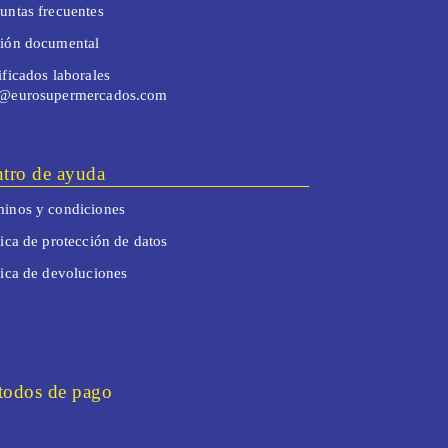
untas frecuentes
tión documental
ificados laborales
o@eurosupermercados.com
tro de ayuda
inos y condiciones
tica de protección de datos
tica de devoluciones
odos de pago