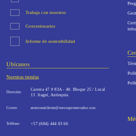
Preg
Trabaja con nosotros
Ges
Cert
Concesionarios
inf
Informe de sostenibilidad
Cen
Ubícanos
Térm
Polí
Nuestras tiendas
Polí
Carrera 47 # 83A - 40. Bloque 25 / Local
Dirección:
13. Itaguí, Antioquia.
Correo:
atencionalcliente@eurosupermercados.com
Mét
Teléfono:
+57 (604) 444 03 66