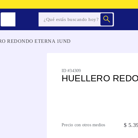
RO REDONDO ETERNA 1UND
ID #
34309
HUELLERO REDO
$
5
.
3
Precio con otros medios