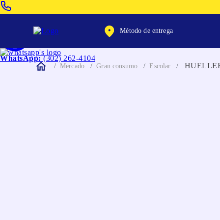
Venta Telefonica:
(604) 320-2130
Método de entrega
WhatsApp:
(302) 262-4104
HUELLE
Mercado
Gran consumo
Escolar