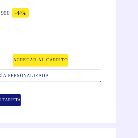
-
44%
.
900
AGREGAR AL CARRITO
RÍA PERSONALIZADA
U TARJETA