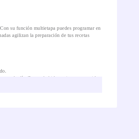
. Con su función multietapa puedes programar en
das agilizan la preparación de tus recetas
do.
tas cada día (Papas, bebidas, crispetas, comida
 peso, descongelar por tiempo, cronómetro,
pertura con manija, lo que aporta caracter al