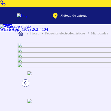
Venta Telefonica:
(604) 320-2130
Método de entrega
WhatsApp:
(302) 262-4104
Haceb
Pequeños electrodomésticos
Microondas