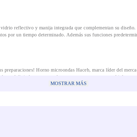
 vidrio reflectivo y manija integrada que complementan su diseño
entos por un tiempo determinado. Además sus funciones predetermina
n tus preparaciones! Horno microondas Haceb, marca líder del merca
panel digital, para que solo con un toque prepares multiples rece
MOSTRAR MÁS
nción ideal (Nivel de potencia, cocinar por peso, descongelar por
ones especiales.
legancia y versatilidad al combinar. Ventanilla de visualización y a
mente el calor, cuenta con protección anti-salpicaduras.
as ó personas que vivan solas.