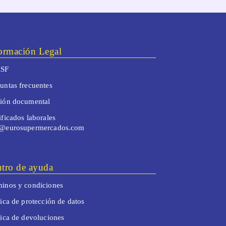
ormación Legal
SF
untas frecuentes
tión documental
ificados laborales
o@eurosupermercados.com
tro de ayuda
inos y condiciones
tica de protección de datos
tica de devoluciones