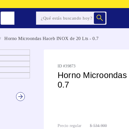
Horno Microondas Haceb INOX de 20 Lts - 0.7
ID #
39873
Horno Microondas 
0.7
Precio regular
$
534
.
900