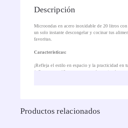
Descripción
Microondas en acero inoxidable de 20 litros con
un solo instante descongelar y cocinar tus alim
favoritas.
Caracteristicas:
¡Refleja el estilo en espacio y la practicidad e
* Cuenta con 12 programas predeterminados en el 
congelada, pizza y recalentar) o programes la fu
cocinar).
* ¡Ahorra tiempo! Más que calentar tienes funci
* Color gris con vidrio tipo espejo, reflejando e
diseño.
Productos relacionados
* Brinda cocción eficiente al distribuir uniforme
* Ideal para espacios reducidos, familias pequeñ