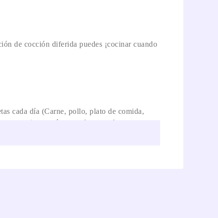
ción de cocción diferida puedes ¡cocinar cuando
tas cada día (Carne, pollo, plato de comida,
cia, memoria, cronómetro, descongelar por peso y
iples recetas para sorprender a tu familia y
on manija, lo que aporta caracter al Horno
iseño en sus espacios.