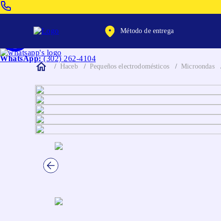
Venta Telefonica:
(604) 320-2130
Método de entrega
WhatsApp:
(302) 262-4104
Haceb
Pequeños electrodomésticos
Microondas