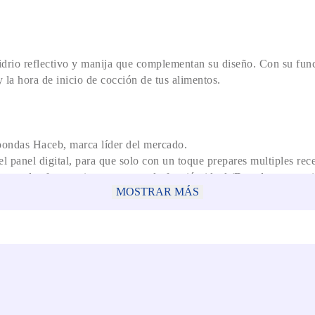
idrio reflectivo y manija que complementan su diseño. Con su fun
 la hora de inicio de cocción de tus alimentos.
roondas Haceb, marca líder del mercado.
panel digital, para que solo con un toque prepares multiples rece
vegetales frescos. ) o programes la función ideal (Dorador, poten
MOSTRAR MÁS
escongelar, tienes funciones especiales y perfectas para hacer múlt
ar.
con todo en tus espacios. Ventanilla de visualización y apertura c
mente el calor, cuenta con protección anti-salpicaduras.
n cocinar, preparen diferentes recetas como un experto y busquen d