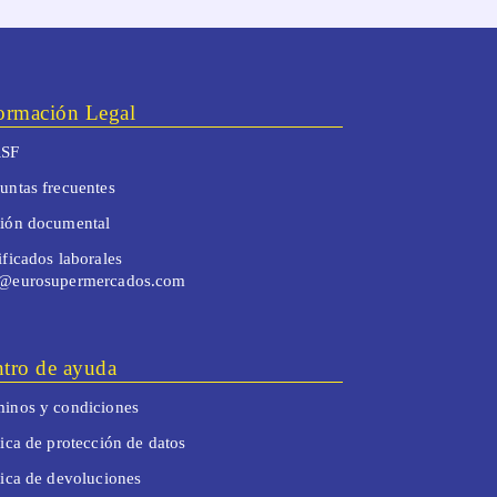
ormación Legal
SF
untas frecuentes
tión documental
ificados laborales
o@eurosupermercados.com
tro de ayuda
inos y condiciones
tica de protección de datos
tica de devoluciones