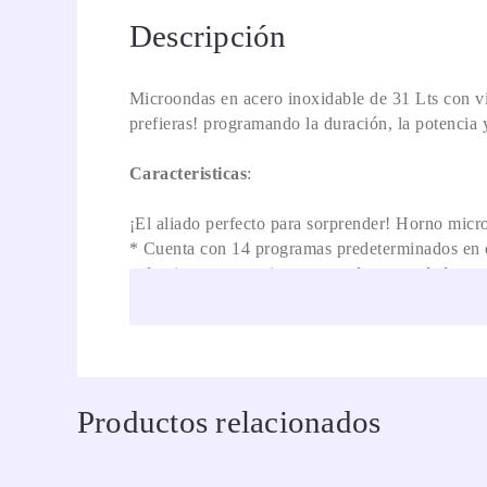
Descripción
Microondas en acero inoxidable de 31 Lts con v
prefieras! programando la duración, la potencia y
Caracteristicas
:
¡El aliado perfecto para sorprender! Horno mic
* Cuenta con 14 programas predeterminados en el 
palomitas, papas, pizza, vegetales congelados y 
descongelar por tiempo).
* ¡Sé un experto cocinando! Más que calentar y d
amigos. Y lo mejor, incluye accesorio para gratin
* Color gris, con diseño sofisticado combinando 
microondas.
Productos relacionados
* Brinda cocción eficiente al distribuir uniforme
* Ideal para familias grandes, personas que ame