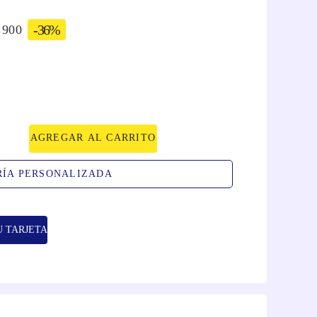
-
36%
.
900
AGREGAR AL CARRITO
RÍA PERSONALIZADA
U TARJETA