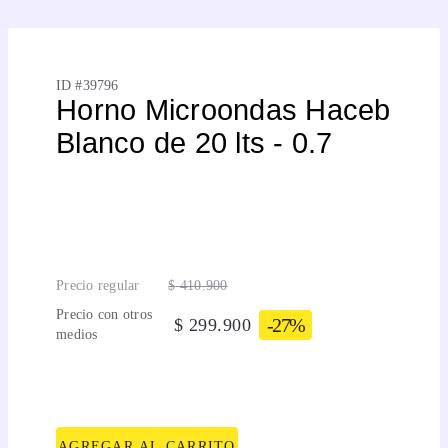
ID #
39796
Horno Microondas Haceb
Blanco de 20 lts - 0.7
Precio regular
$
410
.
900
Precio con otros
-
27%
$
299
.
900
medios
AGREGAR AL CARRITO