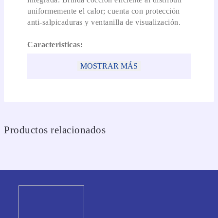
uniformemente el calor; cuenta con protección
anti-salpicaduras y ventanilla de visualización.
Caracteristicas:
MOSTRAR MÁS
* Cuenta con 12 programas predeterminados en
el panel digital, para que solo con un toque
prepares tus recetas de antojo (Pizza, papas o
crispetas) o programes la función ideal
* ¡Ahorra tiempo! Más que calentar tienes
funciones especiales para descongelar tus
Productos relacionados
alimentos por peso, por tiempo y puedes
programar el nivel de potencia.
* Diseño elegante con apertura de puerta con
manija y ventanilla de visualización.
* Brinda cocción eficiente al distribuir
uniformemente el calor, cuenta con protección
anti-salpicaduras.
* Ideal para espacios reducidos, familias