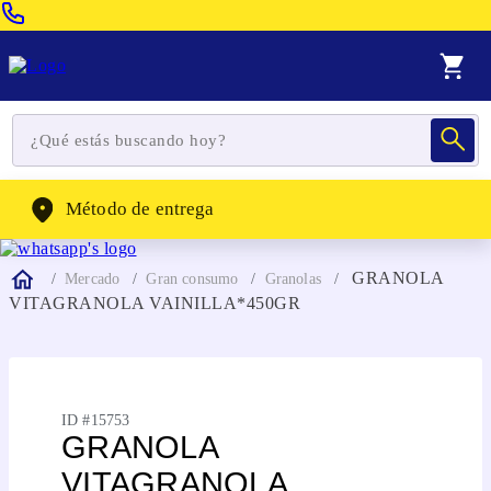
Venta Telefonica:
(604) 320-2130
WhatsApp:
(302) 262-4104
Método de entrega
GRANOLA
Mercado
Gran consumo
Granolas
VITAGRANOLA VAINILLA*450GR
ID #
15753
GRANOLA
VITAGRANOLA