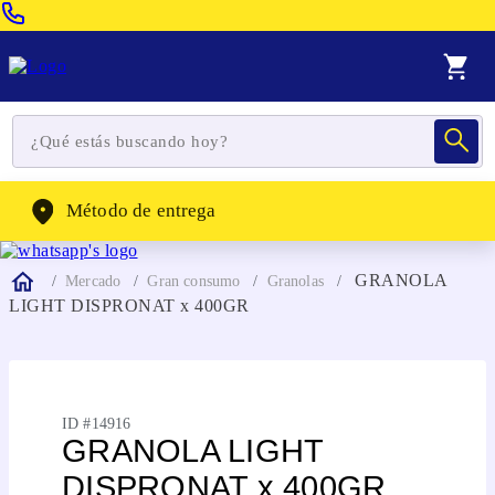
Venta Telefonica:
(604) 320-2130
WhatsApp:
(302) 262-4104
Método de entrega
GRANOLA
Mercado
Gran consumo
Granolas
LIGHT DISPRONAT x 400GR
ID #
14916
GRANOLA LIGHT
DISPRONAT x 400GR