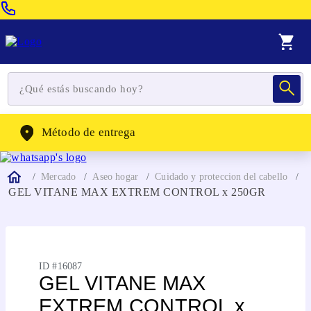
Venta Telefonica:
(604) 320-2130
WhatsApp:
(302) 262-4104
Método de entrega
Mercado
Aseo hogar
Cuidado y proteccion del cabello
GEL VITANE MAX EXTREM CONTROL x 250GR
ID #
16087
GEL VITANE MAX
EXTREM CONTROL x