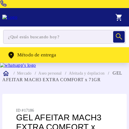
Venta Telefonica:
(604) 320-2130
WhatsApp:
(302) 262-4104
Método de entrega
GEL
Mercado
Aseo personal
Afeitada y depilacion
AFEITAR MACH3 EXTRA COMFORT x 71GR
ID #
17186
GEL AFEITAR MACH3
EXTRA COMFORT x