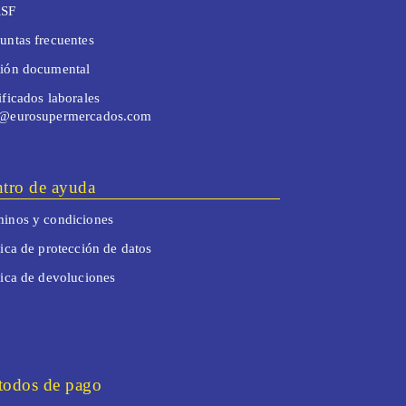
SF
untas frecuentes
tión documental
ificados laborales
o@eurosupermercados.com
tro de ayuda
inos y condiciones
tica de protección de datos
tica de devoluciones
odos de pago