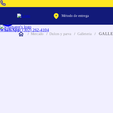
Venta Telefonica:
(604) 320-2130
Método de entrega
WhatsApp:
(302) 262-4104
GALLE
Mercado
Dulces y parva
Galleteria