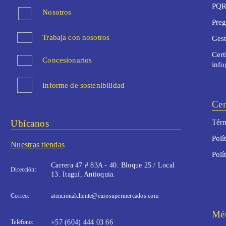
PQR
Nosotros
Preg
Trabaja con nosotros
Ges
Cert
Concesionarios
inf
Informe de sostenibilidad
Cen
Ubícanos
Térm
Polí
Nuestras tiendas
Polí
Carrera 47 # 83A - 40. Bloque 25 / Local
Dirección:
13. Itaguí, Antioquia.
Correo:
atencionalcliente@eurosupermercados.com
Mét
Teléfono:
+57 (604) 444 03 66