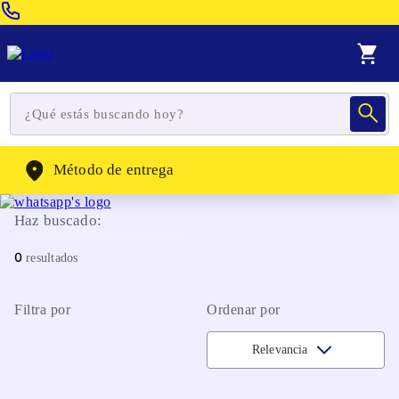
Venta Telefonica:
(604) 320-2130
WhatsApp:
(302) 262-4104
Método de entrega
Haz buscado:
0
Filtra por
Ordenar por
Relevancia